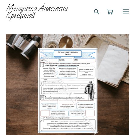
Методичка Анастасии
Крыциной