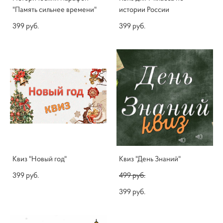
"Память сильнее времени"
истории России
399 pуб.
399 pуб.
Квиз "Новый год"
Квиз "День Знаний"
399 pуб.
499 pуб.
399 pуб.