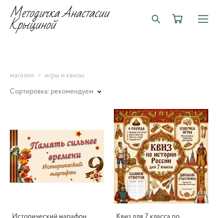
Методичка Анастасии
Крыциной
магазин
>
игры и квизы
Сортировка:
рекомендуем
Исторический марафон
Квиз для 7 класса по