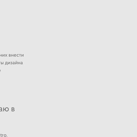
них внести
ты дизайна
е
аю в
tro.