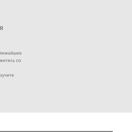
я
 ближайшее
житесь со
зучите