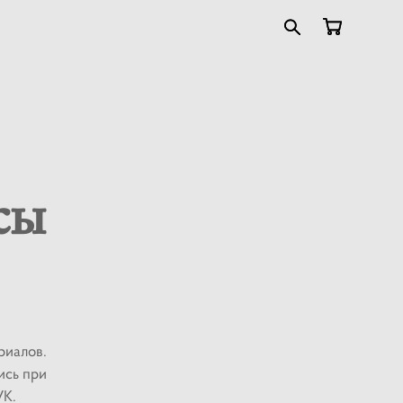
сы
риалов.
ись при
VK.