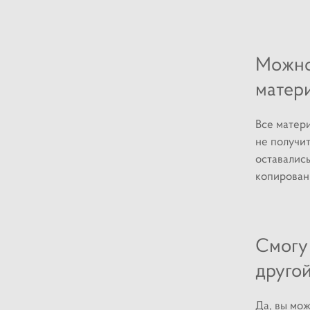
Можно
матер
Все матери
не получит
оставались
копирован
Смогу 
другой
Да, вы мож