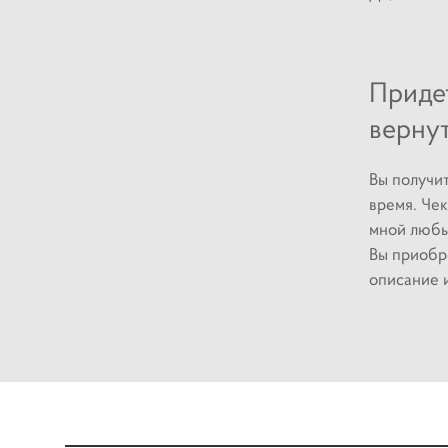
Придет
вернут
Вы получи
время. Чек
мной любы
Вы приобр
описание 