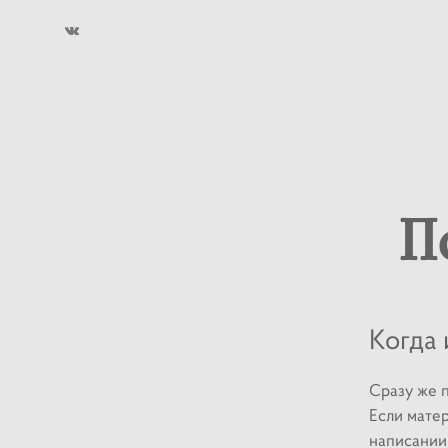
П
Когда 
Сразу же п
Если матер
написании 