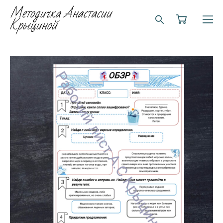
Методичка Анастасии
Крыциной