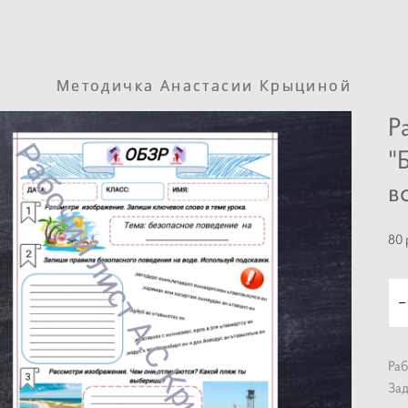
Методичка Анастасии Крыциной
Методичка Анастасии Крыциной
Р
"
в
80 
Раб
Зад