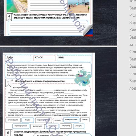
тем
Зад
Исп
Зад
Как
Зад
за 
Сов
Зад
Зад
чел
Зад
лод