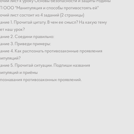
очий лист к уроку Основы безопасности и защиты Родины
 ООО "Манипуляция и способы противостоять ей"
очий лист состоит из 4 заданий (2 страницы)
ание 1. Прочитай цитату. В чем ее смысл? На какую тему
ет наш урок?
ание 2. Соедини правильно:
ание 3. Приведи примеры:
ание 4. Как распознать противозаконные проявления
нипуляций?
ание 5. Прочитай ситуации. Подпиши названия
ипуляций и приёмы
познавания противозаконных проявлений.