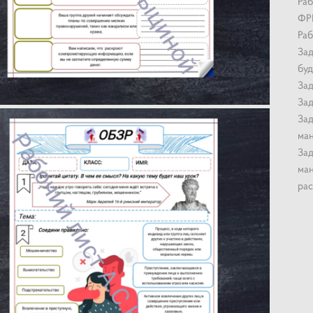
Раб
ФРП
Раб
Зад
буд
Зад
Зад
Зад
ма
Зад
ман
рас