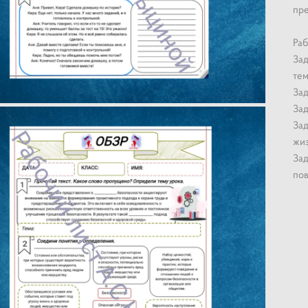
пре
Раб
Зад
тем
Зад
Зад
Зад
жиз
Зад
пов