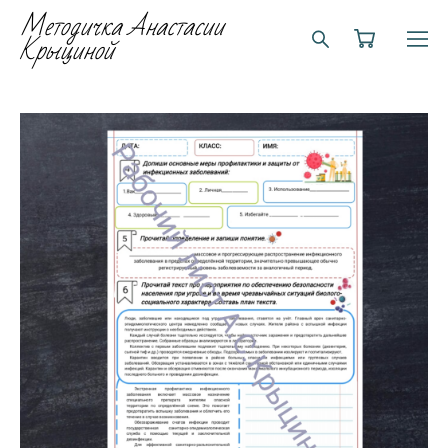
Методичка Анастасии
Крыциной