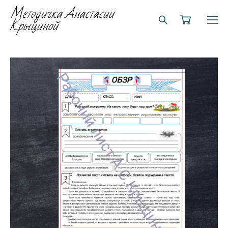
Методичка Анастасии
Крыциной