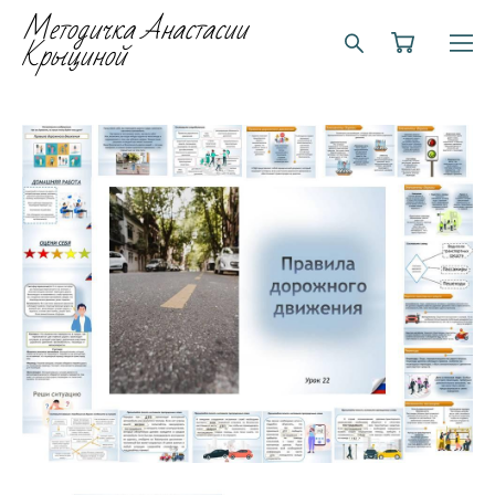
Методичка Анастасии
Крыциной