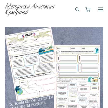
Методичка Анастасии
Крыциной