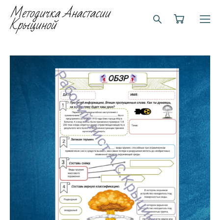
Методичка Анастасии
Крыциной