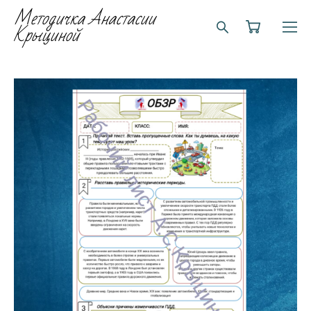
Методичка Анастасии
Крыциной