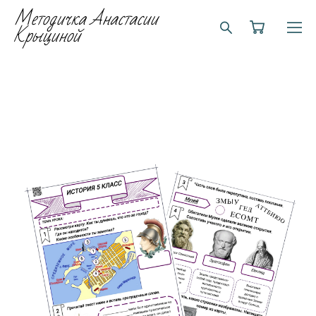
Методичка Анастасии
Крыциной