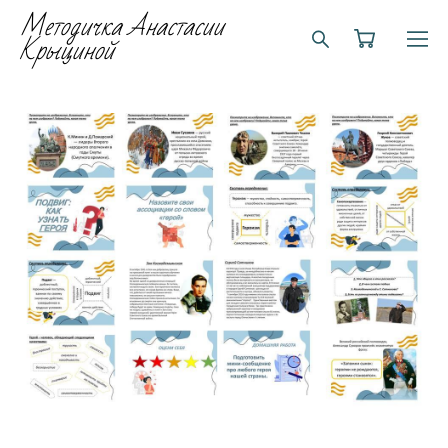
Методичка Анастасии
Крыциной