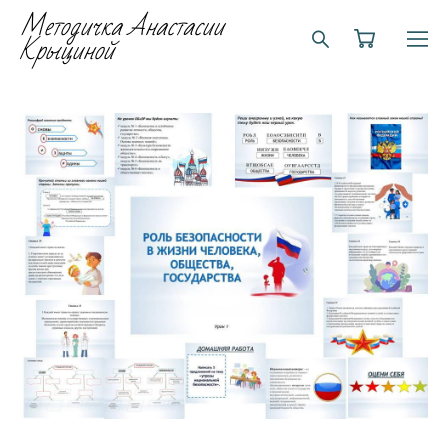
Методичка Анастасии
Крыциной