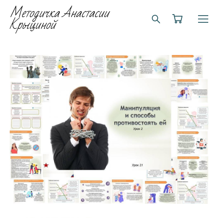
Методичка Анастасии
Крыциной