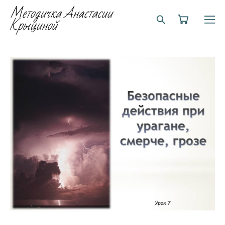
Методичка Анастасии
Крыциной