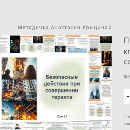
Методичка Анастасии Крыциной
Методичка Анастасии Крыциной
П
к
с
120
Пре
сов