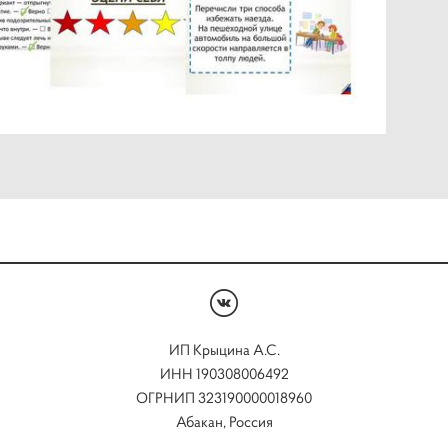
ИП Крыцина А.С.
ИНН 190308006492
ОГРНИП 323190000018960
Абакан, Россия