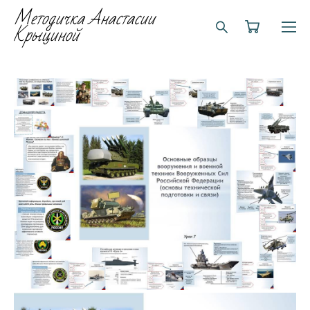
Методичка Анастасии
Крыциной