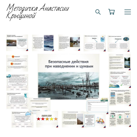
Методичка Анастасии
Крыциной