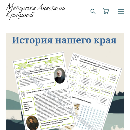
Методичка Анастасии
Крыциной