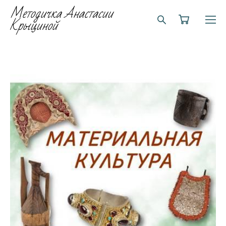
Методичка Анастасии
Крыциной