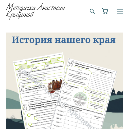
Методичка Анастасии
Крыциной