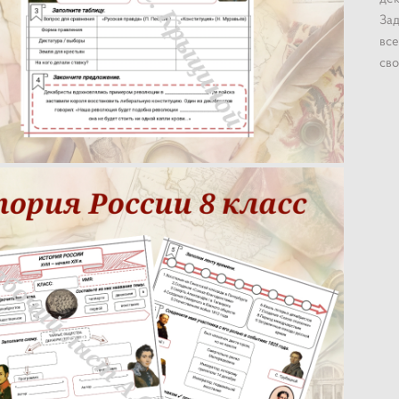
Зад
все
сво