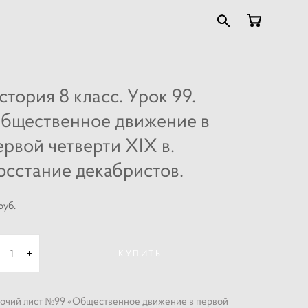
стория 8 класс. Урок 99.
бщественное движение в
ервой четверти XIX в.
осстание декабристов.
pуб.
КУПИТЬ
очий лист №99 «Общественное движение в первой