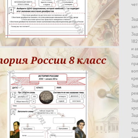
чет
Зад
зап
Зад
182
и а
Зад
пра
воп
кре
Зад
рев
Зад
хро
Зад
пос
Зад
дек