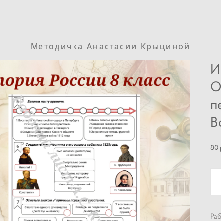
Методичка Анастасии Крыциной
Методичка Анастасии Крыциной
И
О
п
В
80 
Раб