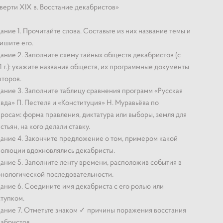
верти XIX в. Восстание декабристов»
ание 1. Прочитайте слова. Составьте из них название темы и
ишите его.
ание 2. Заполните схему тайных обществ декабристов (с
1 г.): укажите названия обществ, их программные документы
второв.
ание 3. Заполните таблицу сравнения программ «Русская
вда» П. Пестеля и «Конституция» Н. Муравьёва по
росам: форма правления, диктатура или выборы, земля для
стьян, на кого делали ставку.
ание 4. Закончите предложение о том, примером какой
олюции вдохновлялись декабристы.
ание 5. Заполните ленту времени, расположив события в
нологической последовательности.
ание 6. Соедините имя декабриста с его ролью или
тупком.
ание 7. Отметьте знаком ✓ причины поражения восстания
абристов.