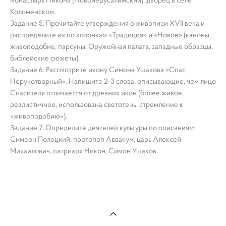
монастырь Никона (Новоиерусалимский), дворец в селе
Коломенском.
Задание 5. Прочитайте утверждения о живописи XVII века и
распределите их по колонкам «Традиция» и «Новое» (каноны,
живоподобие, парсуны, Оружейная палата, западные образцы,
библейские сюжеты).
Задание 6. Рассмотрите икону Симона Ушакова «Спас
Нерукотворный». Напишите 2-3 слова, описывающие, чем лицо
Спасителя отличается от древних икон (более живое,
реалистичное, использована светотень, стремление к
«живоподобию»).
Задание 7. Определите деятелей культуры по описаниям:
Симеон Полоцкий, протопоп Аввакум, царь Алексей
Михайлович, патриарх Никон, Симон Ушаков.