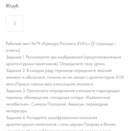
80 pуб.
КУПИТЬ
Рабочий лист №79 «Культура России в XVII в.» (2 страницы +
ответы)
Задание 1. Рассмотрите три изображения (предположительно
архитектурных памятников). Определите тему урока.
Задание 2. В каждом ряду терминов определите лишний
элемент и объясните, почему он не связан с архитектурой XVII
века (Приказ тайных дел, классицизм, мозаика).
Задание 3. Прочитайте определения и впишите подходящие
термины: обмирщение, посадская сатира, «Калязинская
челобитная», Симеон Полоцкий, Аввакум, переводная
литература.
Задание 4. Разгадайте зашифрованные описания
архитектурных памятников: стиль церкви Покрова в Филях,