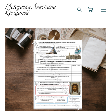
Методичка Анастасии
Крыциной