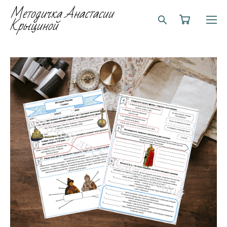
Методичка Анастасии
Крыциной