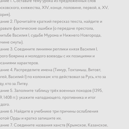
ание 1. Составьте тему урока из предложенных слов
сковского, княжества, XIV, конце, половине, первой, в, XV,
ория).
ание 2. Прочитайте краткий пересказ текста, найдите и
равьте фактические ошибки (о передаче престола,
итьбе Василия I, судьбе Мурома и Нижнего Новгорода,
чине смуты).
ание 3. Соедините линиями реплики князя Василия I,
рого боярина и молодого воеводы с их позициями и
саниями характеров.
ание 4. Распределите имена (Тимур, Тохтамыш, Витовт,
гей, Василий I) по колонкам: кто действовал за Русь, кто за
у, кто за Литву.
ание 5. Заполните таблицу трёх военных походов (1395,
9, 1408 гг.): укажите нападающего, противника и итог
дого.
ание 6. Найдите в учебнике три причины ослабления
отой Орды и кратко запишите их.
ание 7. Соедините названия ханств (Крымское, Казанское,