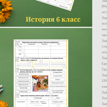
Зад
(Мо
ист
Зад
исп
жен
при
Зад
ста
опи
Зад
Еди
Орд
Зад
139
каж
Зад
Зол
Зад