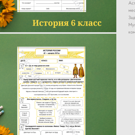
Аст
мес
Зад
Мух
ком