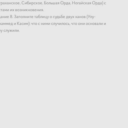
раханское, Сибирское, Большая Орда, Ногайская Орда) с
тами их возникновения.
ание 8. Заполните таблицу о судьбе двух ханов (Улу-
аммед и Касим): что с ними случилось, что они основали и
у служили.