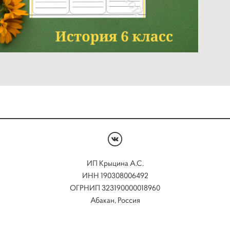
ИП Крыцина А.С.
ИНН 190308006492
ОГРНИП 323190000018960
Абакан, Россия