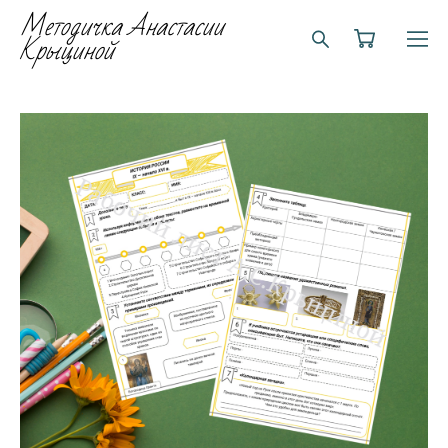
Методичка Анастасии
Крыциной