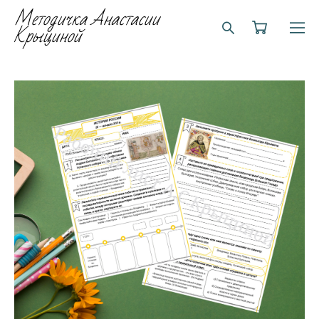
Методичка Анастасии
Крыциной