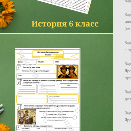
Зад
Зад
ил
(«м
Зад
в п
Зад
Яро
про
Зад
дея
Зад
Яро