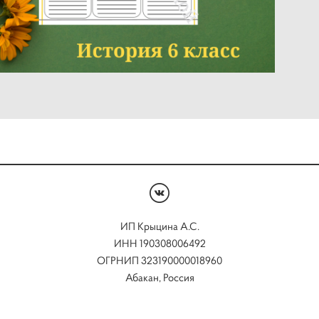
ИП Крыцина А.С.
ИНН 190308006492
ОГРНИП 323190000018960
Абакан, Россия