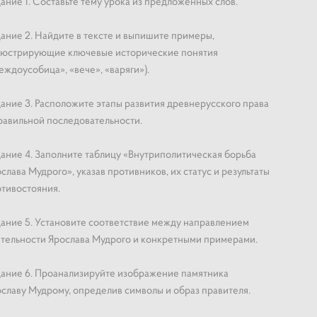
ание 1. Составьте тему урока из предложенных слов.
ание 2. Найдите в тексте и выпишите примеры,
люстрирующие ключевые исторические понятия
еждоусобица», «вече», «варяги»).
ание 3. Расположите этапы развития древнерусского права
равильной последовательности.
ание 4. Заполните таблицу «Внутриполитическая борьба
слава Мудрого», указав противников, их статус и результаты
тивостояния.
ание 5. Установите соответствие между направлением
тельности Ярослава Мудрого и конкретными примерами.
ание 6. Проанализируйте изображение памятника
славу Мудрому, определив символы и образ правителя.