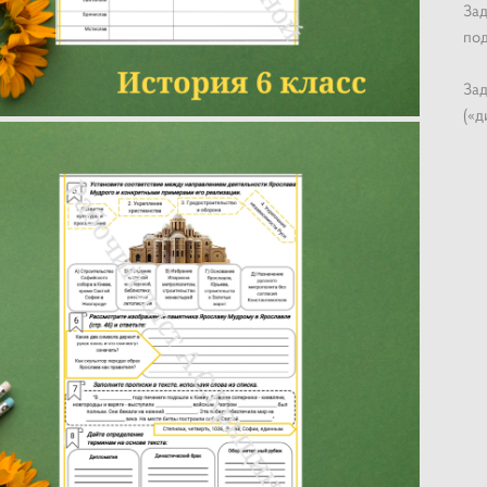
Зад
под
Зад
(«д