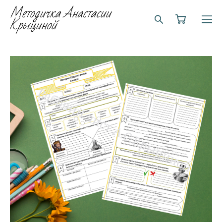
Методичка Анастасии
Крыциной