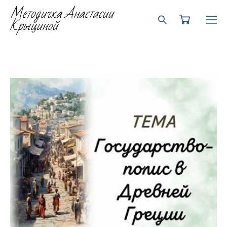
Методичка Анастасии
Крыциной