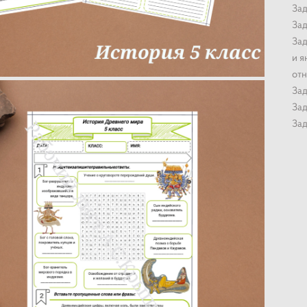
Зад
Зад
Зад
и я
отн
Зад
Зад
Зад