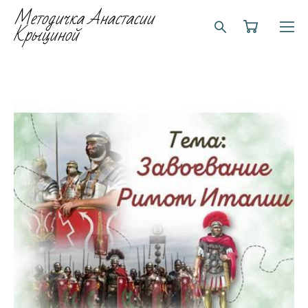
Методичка Анастасии
Крыциной