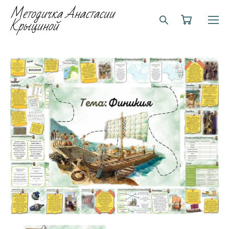
Методичка Анастасии
Крыциной