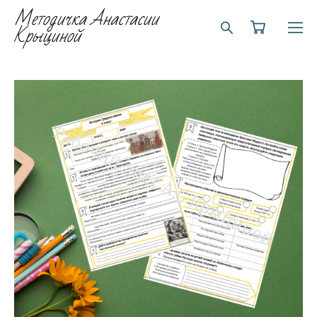
Методичка Анастасии
Крыциной